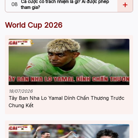
Cá cược có trách nhiệm là gì? Ai được phép
+
08
tham gia?
World Cup 2026
18/07/2026
Tây Ban Nha Lo Yamal Dính Chấn Thương Trước
Chung Kết