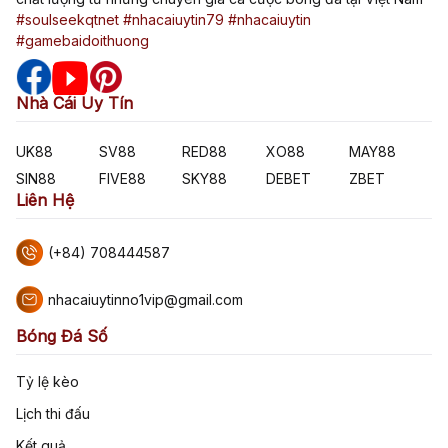
#soulseekqtnet
#nhacaiuytin79
#nhacaiuytin
#gamebaidoithuong
Nhà Cái Uy Tín
UK88
SV88
RED88
XO88
MAY88
SIN88
FIVE88
SKY88
DEBET
ZBET
Liên Hệ
(+84) 708444587
nhacaiuytinno1vip@gmail.com
Bóng Đá Số
Tỷ lệ kèo
Lịch thi đấu
Kết quả