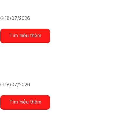
Lý Do Tổng Thống Argentina Bỏ Chung
Kết – Giữ Vận May
18/07/2026
Tìm hiễu thêm
FIFA Lần Đầu Trao Nhẫn Vô Địch World
Cup 2026
18/07/2026
Tìm hiễu thêm