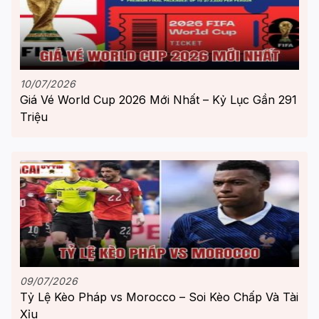
10/07/2026
Giá Vé World Cup 2026 Mới Nhất – Kỷ Lục Gần 291
Triệu
09/07/2026
Tỷ Lệ Kèo Pháp vs Morocco – Soi Kèo Chấp Và Tài
Xỉu