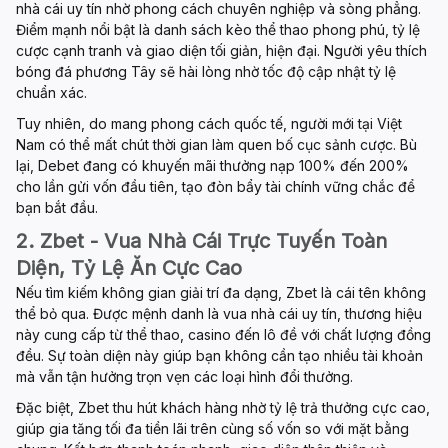
nhà cái uy tín nhờ phong cách chuyên nghiệp và sòng phẳng.
Điểm mạnh nổi bật là danh sách kèo thể thao phong phú, tỷ lệ
cược cạnh tranh và giao diện tối giản, hiện đại. Người yêu thích
bóng đá phương Tây sẽ hài lòng nhờ tốc độ cập nhật tỷ lệ
chuẩn xác.
Tuy nhiên, do mang phong cách quốc tế, người mới tại Việt
Nam có thể mất chút thời gian làm quen bố cục sảnh cược. Bù
lại, Debet đang có khuyến mãi thưởng nạp 100% đến 200%
cho lần gửi vốn đầu tiên, tạo đòn bẩy tài chính vững chắc để
bạn bắt đầu.
2. Zbet - Vua Nhà Cái Trực Tuyến Toàn
Diện, Tỷ Lệ Ăn Cực Cao
Nếu tìm kiếm không gian giải trí đa dạng, Zbet là cái tên không
thể bỏ qua. Được mệnh danh là vua nhà cái uy tín, thương hiệu
này cung cấp từ thể thao, casino đến lô đề với chất lượng đồng
đều. Sự toàn diện này giúp bạn không cần tạo nhiều tài khoản
mà vẫn tận hưởng trọn vẹn các loại hình đổi thưởng.
Đặc biệt, Zbet thu hút khách hàng nhờ tỷ lệ trả thưởng cực cao,
giúp gia tăng tối đa tiền lãi trên cùng số vốn so với mặt bằng