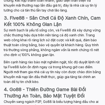
chung. Kết hợp thanh toán nhanh, giao diện thân thiện và
khuyến mãi thưởng nạp lần đầu giá trị, đây là nhà cái uy tín lý
tưởng cho cả tân thủ lẫn tay chơi lão làng.
3. Five88 - Sân Chơi Cá Độ Xanh Chín, Cam
Kết 100% Không Gian Lận
Sự minh bạch là yếu tố sống còn, và Five88 đã xây dựng vững
chắc thương hiệu dựa trên nền tảng cá độ xanh chín. Trang
web công khai rõ ràng lịch sử đặt cược và kết quả, đảm bảo
thuật toán công bằng, bảo vệ quyền lợi khách hàng. Quy trình
trả thưởng sòng phẳng, không ngâm vốn là minh chứng rõ nét
cho định vị 100% không gian lận.
Bên cạnh hàng rào bảo mật nghiêm ngặt, tốc độ duyệt lệnh rút
tại Five88 luôn ổn định ngay cả trong khung giờ cao điểm.
Người mới tham gia nhà cái uy tín này còn được chào đón bằng
khuyến mãi nạp lần đầu thiết thực, giúp gia tăng tài chính an
toàn để tự tin chốt kèo.
4. Go88 - Thiên Đường Game Bài Đổi
Thưởng An Toàn, Bảo Mật Tuyệt Đối
Chuyển sang ngách P2P, Go88 là biểu tượng hàng đầu cho ai