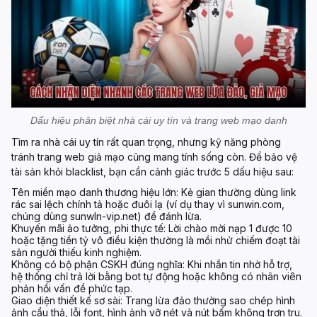
Dấu hiệu phân biệt nhà cái uy tín và trang web mạo danh
Tìm ra nhà cái uy tín rất quan trọng, nhưng kỹ năng phòng
tránh trang web giả mạo cũng mang tính sống còn. Để bảo vệ
tài sản khỏi blacklist, bạn cần cảnh giác trước 5 dấu hiệu sau:
Tên miền mạo danh thương hiệu lớn: Kẻ gian thường dùng link
rác sai lệch chính tả hoặc đuôi lạ (ví dụ thay vì sunwin.com,
chúng dùng sunwln-vip.net) để đánh lừa.
Khuyến mãi ảo tưởng, phi thực tế: Lời chào mời nạp 1 được 10
hoặc tặng tiền tỷ vô điều kiện thường là mồi nhử chiếm đoạt tài
sản người thiếu kinh nghiệm.
Không có bộ phận CSKH đúng nghĩa: Khi nhắn tin nhờ hỗ trợ,
hệ thống chỉ trả lời bằng bot tự động hoặc không có nhân viên
phản hồi vấn đề phức tạp.
Giao diện thiết kế sơ sài: Trang lừa đảo thường sao chép hình
ảnh cẩu thả, lỗi font, hình ảnh vỡ nét và nút bấm không trơn tru.