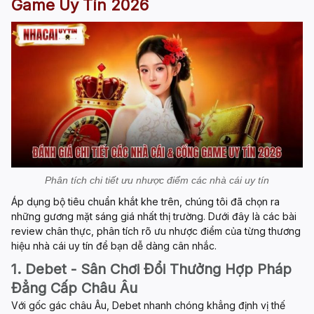
Game Uy Tín 2026
Phân tích chi tiết ưu nhược điểm các nhà cái uy tín
Áp dụng bộ tiêu chuẩn khắt khe trên, chúng tôi đã chọn ra
những gương mặt sáng giá nhất thị trường. Dưới đây là các bài
review chân thực, phân tích rõ ưu nhược điểm của từng thương
hiệu nhà cái uy tín để bạn dễ dàng cân nhắc.
1. Debet - Sân Chơi Đổi Thưởng Hợp Pháp
Đẳng Cấp Châu Âu
Với gốc gác châu Âu, Debet nhanh chóng khẳng định vị thế