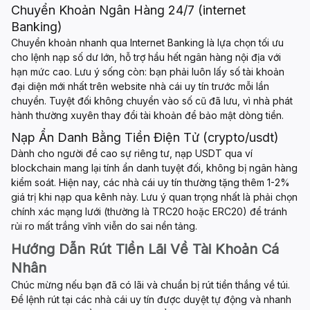
Chuyển Khoản Ngân Hàng 24/7 (internet
Banking)
Chuyển khoản nhanh qua Internet Banking là lựa chọn tối ưu
cho lệnh nạp số dư lớn, hỗ trợ hầu hết ngân hàng nội địa với
hạn mức cao. Lưu ý sống còn: bạn phải luôn lấy số tài khoản
đại diện mới nhất trên website nhà cái uy tín trước mỗi lần
chuyển. Tuyệt đối không chuyển vào số cũ đã lưu, vì nhà phát
hành thường xuyên thay đổi tài khoản để bảo mật dòng tiền.
Nạp Ẩn Danh Bằng Tiền Điện Tử (crypto/usdt)
Dành cho người đề cao sự riêng tư, nạp USDT qua ví
blockchain mang lại tính ẩn danh tuyệt đối, không bị ngân hàng
kiểm soát. Hiện nay, các nhà cái uy tín thường tặng thêm 1-2%
giá trị khi nạp qua kênh này. Lưu ý quan trọng nhất là phải chọn
chính xác mạng lưới (thường là TRC20 hoặc ERC20) để tránh
rủi ro mất trắng vĩnh viễn do sai nền tảng.
Hướng Dẫn Rút Tiền Lãi Về Tài Khoản Cá
Nhân
Chúc mừng nếu bạn đã có lãi và chuẩn bị rút tiền thắng về túi.
Để lệnh rút tại các nhà cái uy tín được duyệt tự động và nhanh