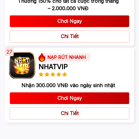
Thưởng 150% cho tất cả cược trong tháng
– 2.000.000 VNĐ
Chơi Ngay
Chi Tiết
27
NẠP RÚT NHANH
NHATVIP
Nhận 300.000 VNĐ vào ngày sinh nhật
Chơi Ngay
Chi Tiết