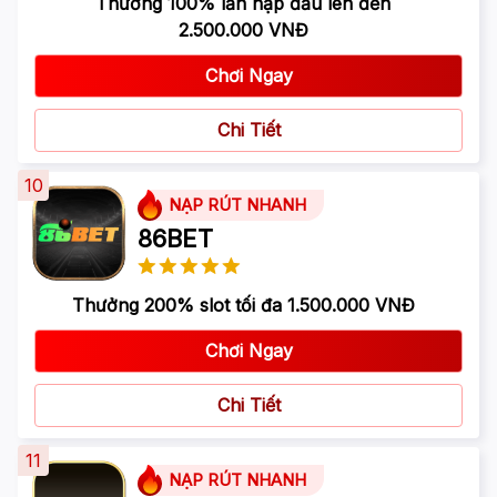
Thưởng 100% lần nạp đầu lên đến
2.500.000 VNĐ
Chơi Ngay
Chi Tiết
10
NẠP RÚT NHANH
86BET
Thưởng 200% slot tối đa 1.500.000 VNĐ
Chơi Ngay
Chi Tiết
11
NẠP RÚT NHANH