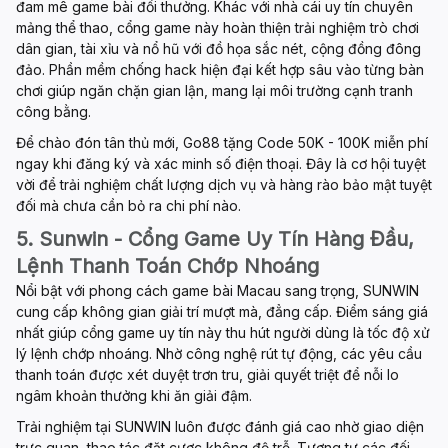
đam mê game bài đổi thưởng. Khác với nhà cái uy tín chuyên
mảng thể thao, cổng game này hoàn thiện trải nghiệm trò chơi
dân gian, tài xỉu và nổ hũ với đồ họa sắc nét, cộng đồng đông
đảo. Phần mềm chống hack hiện đại kết hợp sâu vào từng bàn
chơi giúp ngăn chặn gian lận, mang lại môi trường cạnh tranh
công bằng.
Để chào đón tân thủ mới, Go88 tặng Code 50K - 100K miễn phí
ngay khi đăng ký và xác minh số điện thoại. Đây là cơ hội tuyệt
vời để trải nghiệm chất lượng dịch vụ và hàng rào bảo mật tuyệt
đối mà chưa cần bỏ ra chi phí nào.
5. Sunwin - Cổng Game Uy Tín Hàng Đầu,
Lệnh Thanh Toán Chớp Nhoáng
Nổi bật với phong cách game bài Macau sang trọng, SUNWIN
cung cấp không gian giải trí mượt mà, đẳng cấp. Điểm sáng giá
nhất giúp cổng game uy tín này thu hút người dùng là tốc độ xử
lý lệnh chớp nhoáng. Nhờ công nghệ rút tự động, các yêu cầu
thanh toán được xét duyệt trơn tru, giải quyết triệt để nỗi lo
ngâm khoản thưởng khi ăn giải đậm.
Trải nghiệm tại SUNWIN luôn được đánh giá cao nhờ giao diện
trực quan, thao tác đặt cược không độ trễ. Tương tự các đối