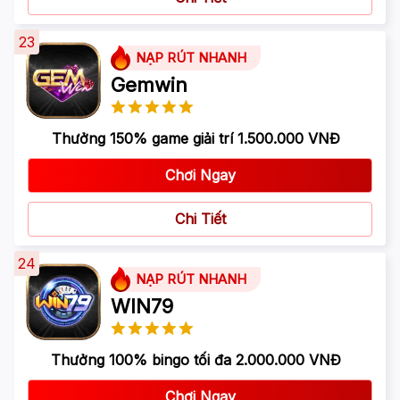
23
NẠP RÚT NHANH
Gemwin
Thưởng 150% game giải trí 1.500.000 VNĐ
Chơi Ngay
Chi Tiết
24
NẠP RÚT NHANH
WIN79
Thưởng 100% bingo tối đa 2.000.000 VNĐ
Chơi Ngay