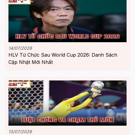
14/07/2026
HLV Từ Chức Sau World Cup 2026: Danh Sách
Cập Nhật Mới Nhất
13/07/2026