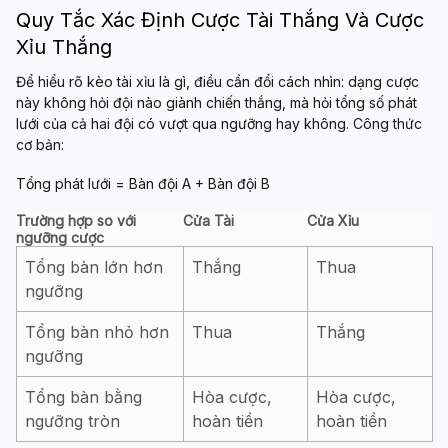
Quy Tắc Xác Định Cược Tài Thắng Và Cược
Xỉu Thắng
Để hiểu rõ kèo tài xỉu là gì, điều cần đổi cách nhìn: dạng cược
này không hỏi đội nào giành chiến thắng, mà hỏi tổng số phát
lưới của cả hai đội có vượt qua ngưỡng hay không. Công thức
cơ bản:
Tổng phát lưới = Bàn đội A + Bàn đội B
Trường hợp so với
Cửa Tài
Cửa Xỉu
ngưỡng cược
Tổng bàn lớn hơn
Thắng
Thua
ngưỡng
Tổng bàn nhỏ hơn
Thua
Thắng
ngưỡng
Tổng bàn bằng
Hòa cược,
Hòa cược,
ngưỡng tròn
hoàn tiền
hoàn tiền