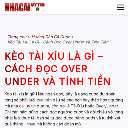
Trang chủ
>
Hướng Dẫn Cá Cược
>
Kèo Tài Xỉu Là Gì – Cách Đọc Over Under Và Tính Tiền
KÈO TÀI XỈU LÀ GÌ –
CÁCH ĐỌC OVER
UNDER VÀ TÍNH TIỀN
Kèo tài xỉu là gì? Hiểu ngắn gọn, đây là dạng cược dự đoán
tổng số phát lưới của trận đấu sẽ cao hơn hay thấp hơn ngưỡng
mà
nha cai uy tin
đưa ra, còn gọi là Tài/Xỉu hoặc Over/Under.
Chỉ cần nắm đúng cách đọc ngưỡng cược và đối chiếu với tổng
phát lưới thực tế, bạn sẽ tự đọc được bảng odds và tự tính kết
quả thắng - thua mà không cần đoán mò.