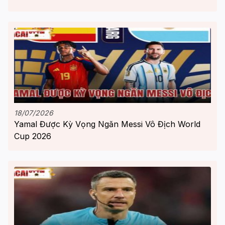
18/07/2026
Yamal Được Kỳ Vọng Ngăn Messi Vô Địch World
Cup 2026