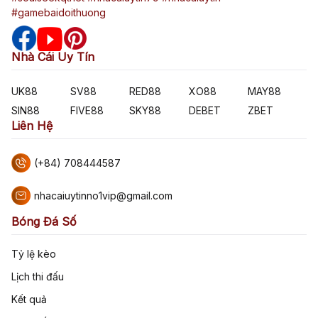
#gamebaidoithuong
Nhà Cái Uy Tín
UK88
SV88
RED88
XO88
MAY88
SIN88
FIVE88
SKY88
DEBET
ZBET
Liên Hệ
(+84) 708444587
nhacaiuytinno1vip@gmail.com
Bóng Đá Số
Tỷ lệ kèo
Lịch thi đấu
Kết quả