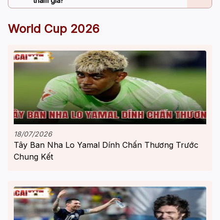
tham gia?
World Cup 2026
18/07/2026
Tây Ban Nha Lo Yamal Dính Chấn Thương Trước
Chung Kết