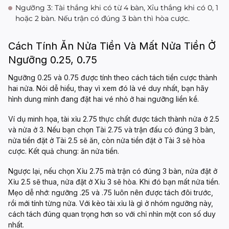
Ngưỡng 3: Tài thắng khi có từ 4 bàn, Xỉu thắng khi có 0, 1
hoặc 2 bàn. Nếu trận có đúng 3 bàn thì hòa cược.
Cách Tính Ăn Nửa Tiền Và Mất Nửa Tiền Ở
Ngưỡng 0.25, 0.75
Ngưỡng 0.25 và 0.75 được tính theo cách tách tiền cược thành
hai nửa. Nói dễ hiểu, thay vì xem đó là vé duy nhất, bạn hãy
hình dung mình đang đặt hai vé nhỏ ở hai ngưỡng liền kề.
Ví dụ minh họa, tài xỉu 2.75 thực chất được tách thành nửa ở 2.5
và nửa ở 3. Nếu bạn chọn Tài 2.75 và trận đấu có đúng 3 bàn,
nửa tiền đặt ở Tài 2.5 sẽ ăn, còn nửa tiền đặt ở Tài 3 sẽ hòa
cược. Kết quả chung: ăn nửa tiền.
Ngược lại, nếu chọn Xỉu 2.75 mà trận có đúng 3 bàn, nửa đặt ở
Xỉu 2.5 sẽ thua, nửa đặt ở Xỉu 3 sẽ hòa. Khi đó bạn mất nửa tiền.
Mẹo dễ nhớ: ngưỡng .25 và .75 luôn nên được tách đôi trước,
rồi mới tính từng nửa. Với kèo tài xỉu là gì ở nhóm ngưỡng này,
cách tách đúng quan trọng hơn so với chỉ nhìn một con số duy
nhất.