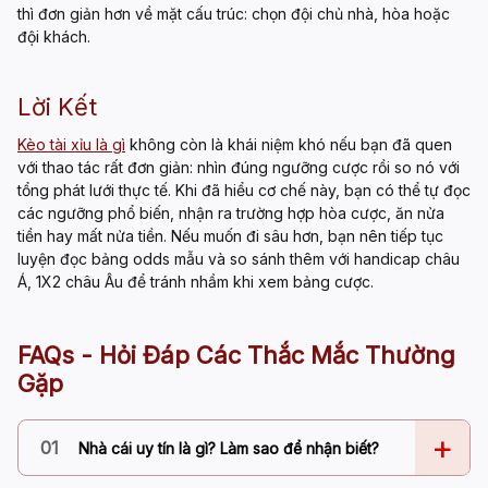
thì đơn giản hơn về mặt cấu trúc: chọn đội chủ nhà, hòa hoặc
đội khách.
Lời Kết
Kèo tài xỉu là gì
không còn là khái niệm khó nếu bạn đã quen
với thao tác rất đơn giản: nhìn đúng ngưỡng cược rồi so nó với
tổng phát lưới thực tế. Khi đã hiểu cơ chế này, bạn có thể tự đọc
các ngưỡng phổ biến, nhận ra trường hợp hòa cược, ăn nửa
tiền hay mất nửa tiền. Nếu muốn đi sâu hơn, bạn nên tiếp tục
luyện đọc bảng odds mẫu và so sánh thêm với handicap châu
Á, 1X2 châu Âu để tránh nhầm khi xem bảng cược.
FAQs - Hỏi Đáp Các Thắc Mắc Thường
Gặp
+
01
Nhà cái uy tín là gì? Làm sao để nhận biết?