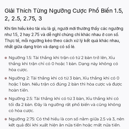
Giải Thích Từng Ngưỡng Cược Phổ Biến 1.5,
2, 2.5, 2.75, 3
Khi tìm hiểu kèo tài xỉu là gì, người mới thường thấy các ngưỡng
như 1.5, 2 hay 2.75 và dễ nghĩ chúng chỉ khác nhau ở con số.
Thực tế, mỗi ngưỡng kéo theo cách xử lý kết quả khác nhau,
nhất giữa dạng tròn và dạng có số lẻ.
Ngưỡng 1.5: Tài thắng khi trận có từ 2 bàn trở lên, Xỉu
thắng khi trận chỉ có 0 hoặc 1 bàn. Dạng này không có
hòa cược.
Ngưỡng 2: Tài thắng khi có từ 3 bàn, Xỉu thắng khi có 0
hoặc 1 bàn. Nếu trận có đúng 2 bàn thì hòa cược và được
hoàn tiền.
Ngưỡng 2.5: Tài thắng khi có từ 3 bàn, Xỉu thắng khi có
tối đa 2 bàn. Đây là ngưỡng rất phổ biến và cũng không
có hòa cược.
Ngưỡng 2.75: Có thể hiểu là con số nằm giữa 2.5 và 3, nên
kết quả đôi khi xuất hiện ăn nửa tiền hoặc mất nửa tiền.