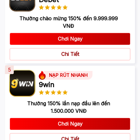
Thưởng chào mừng 150% đến 9.999.999
VNĐ
Chơi Ngay
Chi Tiết
5
NẠP RÚT NHANH
9win
Thưởng 150% lần nạp đầu lên đến
1.500.000 VNĐ
Chơi Ngay
Chi Tiết