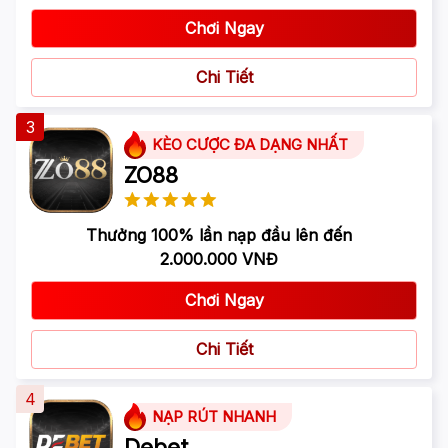
Chơi Ngay
Chi Tiết
3
KÈO CƯỢC ĐA DẠNG NHẤT
ZO88
Thưởng 100% lần nạp đầu lên đến
2.000.000 VNĐ
Chơi Ngay
Chi Tiết
4
NẠP RÚT NHANH
Debet