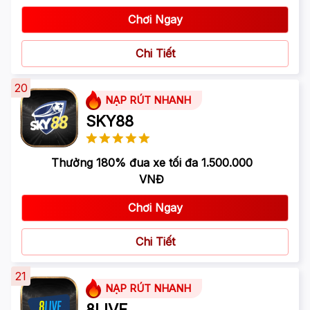
Chơi Ngay
Chi Tiết
20
NẠP RÚT NHANH
SKY88
Thưởng 180% đua xe tối đa 1.500.000
VNĐ
Chơi Ngay
Chi Tiết
21
NẠP RÚT NHANH
8LIVE