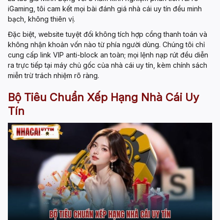
iGaming, tôi cam kết mọi bài đánh giá nhà cái uy tín đều minh
bạch, không thiên vị.
Đặc biệt, website tuyệt đối không tích hợp cổng thanh toán và
không nhận khoản vốn nào từ phía người dùng. Chúng tôi chỉ
cung cấp link VIP anti-block an toàn; mọi lệnh nạp rút đều diễn
ra trực tiếp tại máy chủ gốc của nhà cái uy tín, kèm chính sách
miễn trừ trách nhiệm rõ ràng.
Bộ Tiêu Chuẩn Xếp Hạng Nhà Cái Uy
Tín