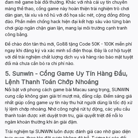
đam mê game bài đổi thưởng. Khác với nhà cái uy tín chuyên
mảng thể thao, cổng game này hoàn thiện trải nghiệm trò chơi
dân gian, tài xỉu và nổ hũ với đồ họa sắc nét, cộng đồng đông
đảo. Phần mềm chống hack hiện đại kết hợp sâu vào từng bàn
chơi giúp ngăn chặn gian lận, mang lại môi trường cạnh tranh
công bằng.
Để chào đón tân thủ mới, Go88 tặng Code 50K - 100K miễn phí
ngay khi đăng ký và xác minh số điện thoại. Đây là cơ hội tuyệt
vời để trải nghiệm chất lượng dịch vụ và hàng rào bảo mật tuyệt
đối mà chưa cần bỏ ra chi phí nào.
5. Sunwin - Cổng Game Uy Tín Hàng Đầu,
Lệnh Thanh Toán Chớp Nhoáng
Nổi bật với phong cách game bài Macau sang trọng, SUNWIN
cung cấp không gian giải trí mượt mà, đẳng cấp. Điểm sáng giá
nhất giúp cổng game uy tín này thu hút người dùng là tốc độ xử
lý lệnh chớp nhoáng. Nhờ công nghệ rút tự động, các yêu cầu
thanh toán được xét duyệt trơn tru, giải quyết triệt để nỗi lo
ngâm khoản thưởng khi ăn giải đậm.
Trải nghiệm tại SUNWIN luôn được đánh giá cao nhờ giao diện
trực quan, thao tác đặt cược không độ trễ. Tương tự các đối