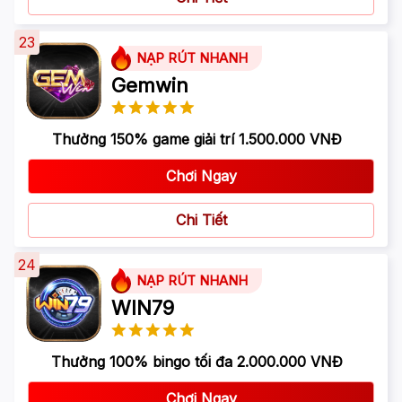
23
NẠP RÚT NHANH
Gemwin
Thưởng 150% game giải trí 1.500.000 VNĐ
Chơi Ngay
Chi Tiết
24
NẠP RÚT NHANH
WIN79
Thưởng 100% bingo tối đa 2.000.000 VNĐ
Chơi Ngay