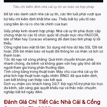
Tiêu chí kiểm định nhà cái uy tín an toàn và hợp pháp
Để lọt vào danh sách nhà cái uy tín, các tên tuổi phải vượt qua
bộ tiêu chí kiểm định khắt khe sau. Thiếu bất kỳ yếu tố nào
cũng tiềm ẩn rủi ro cho tài chính của bạn:
Giấy phép kinh doanh hợp pháp: Nhà cái uy tín phải được cấp
chứng nhận từ các tổ chức quốc tế chuẩn mực như PAGCOR,
Isle of Man hay Curacao eGaming để đảm bảo tính pháp lý tối
thiểu.
Công nghệ bảo mật tối tân: Sử dụng mã hóa dữ liệu SSL 128-bit
hoặc 256-bit nhằm bảo vệ tuyệt đối thông tin cá nhân và lịch sử
thanh toán.
Tốc độ nạp rút sòng phẳng: Quá trình chuyển khoản phải
nhanh chóng, đa kênh và không giam vốn hay gây khó dễ khi
người tham gia trúng phần thưởng đậm.
Tính công bằng trong thuật toán: Máy chủ của nhà cái uy tín
phải tích hợp thuật toán ngẫu nhiên (RNG) đã qua kiểm định,
cam kết không can thiệp vào kết quả.
Dịch vụ chăm sóc khách hàng 24/7: Đội ngũ hỗ trợ phải túc trực
đa kênh, sẵn sàng giải quyết khiếu nại và thắc mắc chuyên
nghiệp bất kể ngày đêm.
Đánh Giá Chi Tiết Các Nhà Cái & Cổng