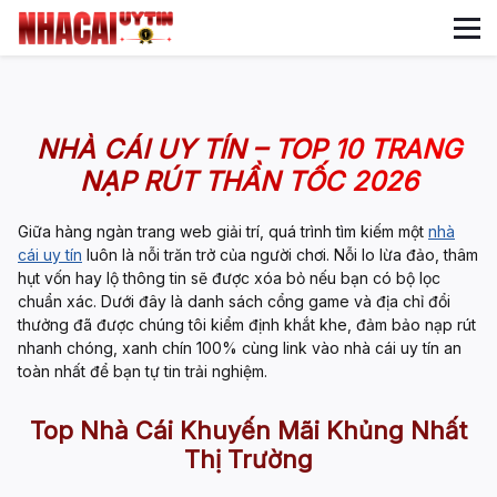
NHÀ CÁI UY TÍN – TOP 10 TRANG
NẠP RÚT THẦN TỐC 2026
Giữa hàng ngàn trang web giải trí, quá trình tìm kiếm một
nhà
cái uy tín
luôn là nỗi trăn trở của người chơi. Nỗi lo lừa đảo, thâm
hụt vốn hay lộ thông tin sẽ được xóa bỏ nếu bạn có bộ lọc
chuẩn xác. Dưới đây là danh sách cổng game và địa chỉ đổi
thưởng đã được chúng tôi kiểm định khắt khe, đảm bảo nạp rút
nhanh chóng, xanh chín 100% cùng link vào nhà cái uy tín an
toàn nhất để bạn tự tin trải nghiệm.
Top Nhà Cái Khuyến Mãi Khủng Nhất
Thị Trường