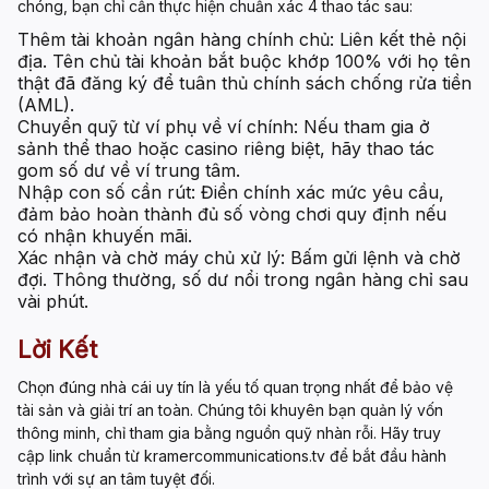
chóng, bạn chỉ cần thực hiện chuẩn xác 4 thao tác sau:
Thêm tài khoản ngân hàng chính chủ: Liên kết thẻ nội
địa. Tên chủ tài khoản bắt buộc khớp 100% với họ tên
thật đã đăng ký để tuân thủ chính sách chống rửa tiền
(AML).
Chuyển quỹ từ ví phụ về ví chính: Nếu tham gia ở
sảnh thể thao hoặc casino riêng biệt, hãy thao tác
gom số dư về ví trung tâm.
Nhập con số cần rút: Điền chính xác mức yêu cầu,
đảm bảo hoàn thành đủ số vòng chơi quy định nếu
có nhận khuyến mãi.
Xác nhận và chờ máy chủ xử lý: Bấm gửi lệnh và chờ
đợi. Thông thường, số dư nổi trong ngân hàng chỉ sau
vài phút.
Lời Kết
Chọn đúng nhà cái uy tín là yếu tố quan trọng nhất để bảo vệ
tài sản và giải trí an toàn. Chúng tôi khuyên bạn quản lý vốn
thông minh, chỉ tham gia bằng nguồn quỹ nhàn rỗi. Hãy truy
cập link chuẩn từ kramercommunications.tv để bắt đầu hành
trình với sự an tâm tuyệt đối.