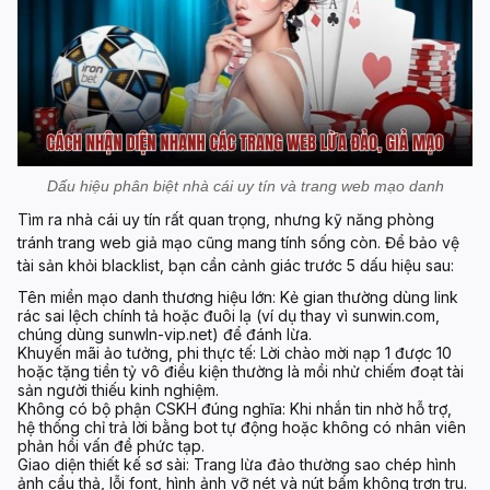
Dấu hiệu phân biệt nhà cái uy tín và trang web mạo danh
Tìm ra nhà cái uy tín rất quan trọng, nhưng kỹ năng phòng
tránh trang web giả mạo cũng mang tính sống còn. Để bảo vệ
tài sản khỏi blacklist, bạn cần cảnh giác trước 5 dấu hiệu sau:
Tên miền mạo danh thương hiệu lớn: Kẻ gian thường dùng link
rác sai lệch chính tả hoặc đuôi lạ (ví dụ thay vì sunwin.com,
chúng dùng sunwln-vip.net) để đánh lừa.
Khuyến mãi ảo tưởng, phi thực tế: Lời chào mời nạp 1 được 10
hoặc tặng tiền tỷ vô điều kiện thường là mồi nhử chiếm đoạt tài
sản người thiếu kinh nghiệm.
Không có bộ phận CSKH đúng nghĩa: Khi nhắn tin nhờ hỗ trợ,
hệ thống chỉ trả lời bằng bot tự động hoặc không có nhân viên
phản hồi vấn đề phức tạp.
Giao diện thiết kế sơ sài: Trang lừa đảo thường sao chép hình
ảnh cẩu thả, lỗi font, hình ảnh vỡ nét và nút bấm không trơn tru.