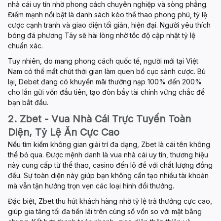
nhà cái uy tín nhờ phong cách chuyên nghiệp và sòng phẳng.
Điểm mạnh nổi bật là danh sách kèo thể thao phong phú, tỷ lệ
cược cạnh tranh và giao diện tối giản, hiện đại. Người yêu thích
bóng đá phương Tây sẽ hài lòng nhờ tốc độ cập nhật tỷ lệ
chuẩn xác.
Tuy nhiên, do mang phong cách quốc tế, người mới tại Việt
Nam có thể mất chút thời gian làm quen bố cục sảnh cược. Bù
lại, Debet đang có khuyến mãi thưởng nạp 100% đến 200%
cho lần gửi vốn đầu tiên, tạo đòn bẩy tài chính vững chắc để
bạn bắt đầu.
2. Zbet - Vua Nhà Cái Trực Tuyến Toàn
Diện, Tỷ Lệ Ăn Cực Cao
Nếu tìm kiếm không gian giải trí đa dạng, Zbet là cái tên không
thể bỏ qua. Được mệnh danh là vua nhà cái uy tín, thương hiệu
này cung cấp từ thể thao, casino đến lô đề với chất lượng đồng
đều. Sự toàn diện này giúp bạn không cần tạo nhiều tài khoản
mà vẫn tận hưởng trọn vẹn các loại hình đổi thưởng.
Đặc biệt, Zbet thu hút khách hàng nhờ tỷ lệ trả thưởng cực cao,
giúp gia tăng tối đa tiền lãi trên cùng số vốn so với mặt bằng