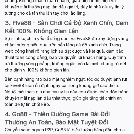
chung. Kết hợp thanh toán nhanh, giao diện thân thiện và
khuyến mãi thưởng nạp lần đầu giá trị, đây là nhà cái uy tín lý
tưởng cho cả tân thủ lẫn tay chơi lão làng.
3. Five88 - Sân Chơi Cá Độ Xanh Chín, Cam
Kết 100% Không Gian Lận
Sự minh bạch là yếu tố sống còn, và Five88 đã xây dựng vững
chắc thương hiệu dựa trên nền tảng cá độ xanh chín. Trang
web công khai rõ ràng lịch sử đặt cược và kết quả, đảm bảo
thuật toán công bằng, bảo vệ quyền lợi khách hàng. Quy trình
trả thưởng sòng phẳng, không ngâm vốn là minh chứng rõ nét
cho định vị 100% không gian lận.
Bên cạnh hàng rào bảo mật nghiêm ngặt, tốc độ duyệt lệnh rút
tại Five88 luôn ổn định ngay cả trong khung giờ cao điểm.
Người mới tham gia nhà cái uy tín này còn được chào đón bằng
khuyến mãi nạp lần đầu thiết thực, giúp gia tăng tài chính an
toàn để tự tin chốt kèo.
4. Go88 - Thiên Đường Game Bài Đổi
Thưởng An Toàn, Bảo Mật Tuyệt Đối
Chuyển sang ngách P2P, Go88 là biểu tượng hàng đầu cho ai