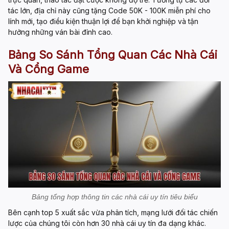
tác lớn, địa chỉ này cũng tặng Code 50K - 100K miễn phí cho
lính mới, tạo điều kiện thuận lợi để bạn khởi nghiệp và tận
hưởng những ván bài đỉnh cao.
Bảng So Sánh Tổng Quan Các Nhà Cái
Và Cổng Game
Bảng tổng hợp thông tin các nhà cái uy tín tiêu biểu
Bên cạnh top 5 xuất sắc vừa phân tích, mạng lưới đối tác chiến
lược của chúng tôi còn hơn 30 nhà cái uy tín đa dạng khác.