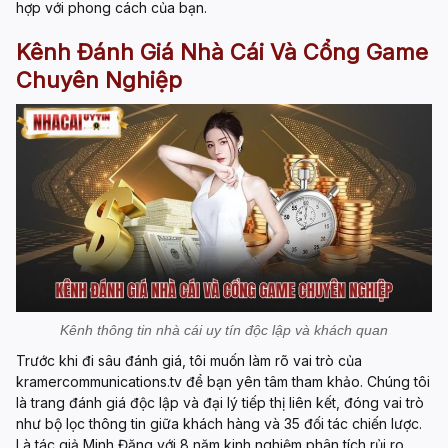
hợp với phong cách của bạn.
Kênh Đánh Giá Nhà Cái Và Cổng Game
Chuyên Nghiệp
Kênh thông tin nhà cái uy tín độc lập và khách quan
Trước khi đi sâu đánh giá, tôi muốn làm rõ vai trò của
kramercommunications.tv để bạn yên tâm tham khảo. Chúng tôi
là trang đánh giá độc lập và đại lý tiếp thị liên kết, đóng vai trò
như bộ lọc thông tin giữa khách hàng và 35 đối tác chiến lược.
Là tác giả Minh Đặng với 8 năm kinh nghiệm phân tích rủi ro