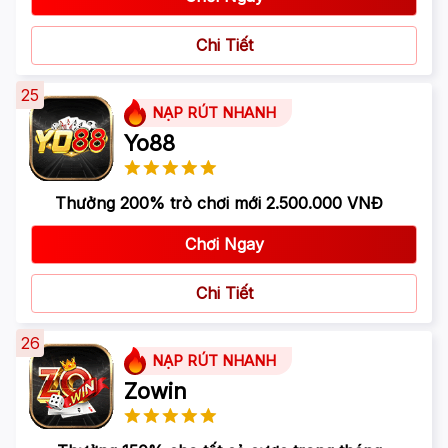
Chi Tiết
25
NẠP RÚT NHANH
Yo88
Thưởng 200% trò chơi mới 2.500.000 VNĐ
Chơi Ngay
Chi Tiết
26
NẠP RÚT NHANH
Zowin