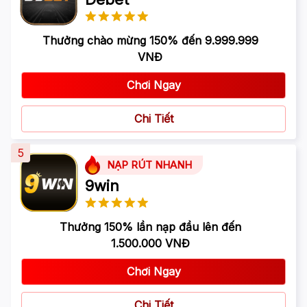
Thưởng chào mừng 150% đến 9.999.999
VNĐ
Chơi Ngay
Chi Tiết
5
NẠP RÚT NHANH
9win
Thưởng 150% lần nạp đầu lên đến
1.500.000 VNĐ
Chơi Ngay
Chi Tiết