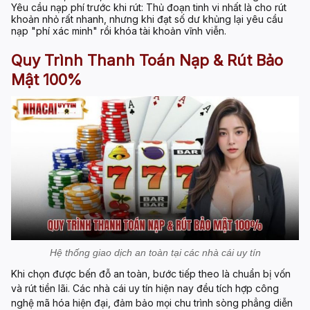
Yêu cầu nạp phí trước khi rút: Thủ đoạn tinh vi nhất là cho rút
khoản nhỏ rất nhanh, nhưng khi đạt số dư khủng lại yêu cầu
nạp "phí xác minh" rồi khóa tài khoản vĩnh viễn.
Quy Trình Thanh Toán Nạp & Rút Bảo
Mật 100%
Hệ thống giao dịch an toàn tại các nhà cái uy tín
Khi chọn được bến đỗ an toàn, bước tiếp theo là chuẩn bị vốn
và rút tiền lãi. Các nhà cái uy tín hiện nay đều tích hợp công
nghệ mã hóa hiện đại, đảm bảo mọi chu trình sòng phẳng diễn