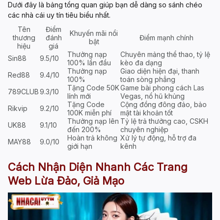
Dưới đây là bảng tổng quan giúp bạn dễ dàng so sánh chéo
các nhà cái uy tín tiêu biểu nhất.
Tên
Điểm
Khuyến mãi nổi
thương
đánh
Điểm mạnh chính
bật
hiệu
giá
Thưởng nạp
Chuyên mảng thể thao, tỷ lệ
Sin88
9.5/10
100% lần đầu
kèo đa dạng
Thưởng nạp
Giao diện hiện đại, thanh
Red88
9.4/10
100%
toán sòng phẳng
Tặng Code 50K
Game bài phong cách Las
789CLUB
9.3/10
lính mới
Vegas, nổ hũ khủng
Tặng Code
Cộng đồng đông đảo, bảo
Rikvip
9.2/10
100K miễn phí
mật tài khoản tốt
Thưởng nạp lên
Tỷ lệ trả thưởng cao, CSKH
UK88
9.1/10
đến 200%
chuyên nghiệp
Hoàn trả không
Xử lý tự động, hỗ trợ đa
MAY88
9.0/10
giới hạn
kênh
Cách Nhận Diện Nhanh Các Trang
Web Lừa Đảo, Giả Mạo