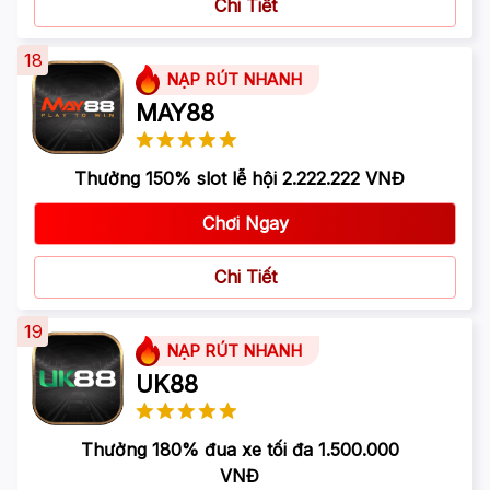
Chi Tiết
18
NẠP RÚT NHANH
MAY88
Thưởng 150% slot lễ hội 2.222.222 VNĐ
Chơi Ngay
Chi Tiết
19
NẠP RÚT NHANH
UK88
Thưởng 180% đua xe tối đa 1.500.000
VNĐ