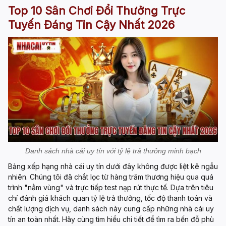
Top 10 Sân Chơi Đổi Thưởng Trực
Tuyến Đáng Tin Cậy Nhất 2026
Danh sách nhà cái uy tín với tỷ lệ trả thưởng minh bạch
Bảng xếp hạng nhà cái uy tín dưới đây không được liệt kê ngẫu
nhiên. Chúng tôi đã chắt lọc từ hàng trăm thương hiệu qua quá
trình "nằm vùng" và trực tiếp test nạp rút thực tế. Dựa trên tiêu
chí đánh giá khách quan tỷ lệ trả thưởng, tốc độ thanh toán và
chất lượng dịch vụ, danh sách này cung cấp những nhà cái uy
tín an toàn nhất. Hãy cùng tìm hiểu chi tiết để tìm ra bến đỗ phù