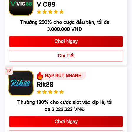
VIC88
Thưởng 250% cho cược đầu tiên, tối đa
3.000.000 VNĐ
Chơi Ngay
Chi Tiết
12
NẠP RÚT NHANH
Rik88
Thưởng 130% cho cược slot vào dịp lễ, tối
đa 2.222.222 VNĐ
Chơi Ngay