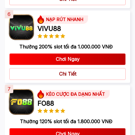
6
NẠP RÚT NHANH
VIVU88
Thưởng 200% slot tối đa 1.000.000 VNĐ
Chơi Ngay
Chi Tiết
7
KÈO CƯỢC ĐA DẠNG NHẤT
FO88
Thưởng 120% slot tối đa 1.800.000 VNĐ
Chơi Ngay