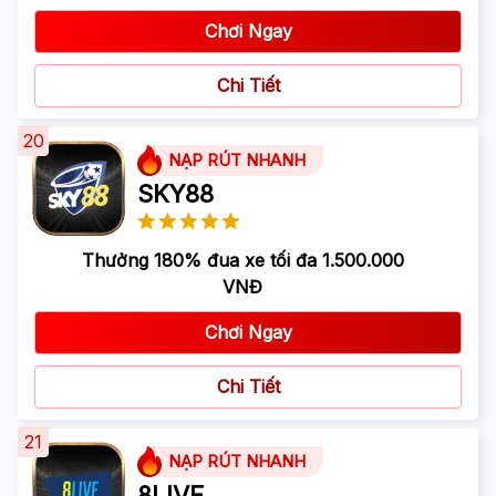
Chơi Ngay
Chi Tiết
20
NẠP RÚT NHANH
SKY88
Thưởng 180% đua xe tối đa 1.500.000
VNĐ
Chơi Ngay
Chi Tiết
21
NẠP RÚT NHANH
8LIVE