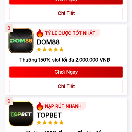
Chi Tiết
8
TỶ LỆ CƯỢC TỐT NHẤT
DOM88
Thưởng 150% slot tối đa 2.000.000 VNĐ
Chơi Ngay
Chi Tiết
9
NẠP RÚT NHANH
TOPBET