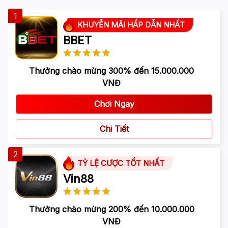
1
KHUYỄN MÃI HẤP DẪN NHẤT
BBET
Thưởng chào mừng 300% đến 15.000.000
VNĐ
Chơi Ngay
Chi Tiết
2
TỶ LỆ CƯỢC TỐT NHẤT
Vin88
Thưởng chào mừng 200% đến 10.000.000
VNĐ