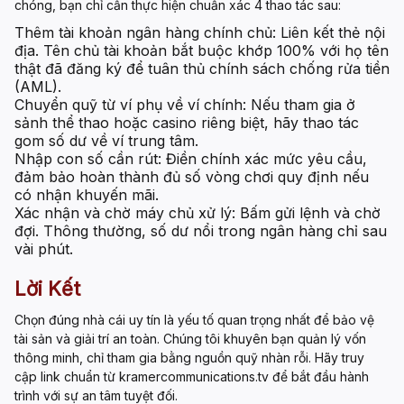
chóng, bạn chỉ cần thực hiện chuẩn xác 4 thao tác sau:
Thêm tài khoản ngân hàng chính chủ: Liên kết thẻ nội
địa. Tên chủ tài khoản bắt buộc khớp 100% với họ tên
thật đã đăng ký để tuân thủ chính sách chống rửa tiền
(AML).
Chuyển quỹ từ ví phụ về ví chính: Nếu tham gia ở
sảnh thể thao hoặc casino riêng biệt, hãy thao tác
gom số dư về ví trung tâm.
Nhập con số cần rút: Điền chính xác mức yêu cầu,
đảm bảo hoàn thành đủ số vòng chơi quy định nếu
có nhận khuyến mãi.
Xác nhận và chờ máy chủ xử lý: Bấm gửi lệnh và chờ
đợi. Thông thường, số dư nổi trong ngân hàng chỉ sau
vài phút.
Lời Kết
Chọn đúng nhà cái uy tín là yếu tố quan trọng nhất để bảo vệ
tài sản và giải trí an toàn. Chúng tôi khuyên bạn quản lý vốn
thông minh, chỉ tham gia bằng nguồn quỹ nhàn rỗi. Hãy truy
cập link chuẩn từ kramercommunications.tv để bắt đầu hành
trình với sự an tâm tuyệt đối.