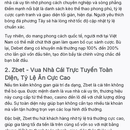
nhà cái uy tín nhờ phong cách chuyên nghiệp và sòng phẳng.
Điểm mạnh nổi bật là danh sách kèo thể thao phong phú, tỷ lệ
cược cạnh tranh và giao diện tối giản, hiện đại. Người yêu thích
bóng đá phương Tây sẽ hài lòng nhờ tốc độ cập nhật tỷ lệ
chuẩn xác.
Tuy nhiên, do mang phong cách quốc tế, người mới tại Việt
Nam có thể mất chút thời gian làm quen bố cục sảnh cược. Bù
lại, Debet đang có khuyến mãi thưởng nạp 100% đến 200%
cho lần gửi vốn đầu tiên, tạo đòn bẩy tài chính vững chắc để
bạn bắt đầu.
2. Zbet - Vua Nhà Cái Trực Tuyến Toàn
Diện, Tỷ Lệ Ăn Cực Cao
Nếu tìm kiếm không gian giải trí đa dạng, Zbet là cái tên không
thể bỏ qua. Được mệnh danh là vua nhà cái uy tín, thương hiệu
này cung cấp từ thể thao, casino đến lô đề với chất lượng đồng
đều. Sự toàn diện này giúp bạn không cần tạo nhiều tài khoản
mà vẫn tận hưởng trọn vẹn các loại hình đổi thưởng.
Đặc biệt, Zbet thu hút khách hàng nhờ tỷ lệ trả thưởng cực cao,
giúp gia tăng tối đa tiền lãi trên cùng số vốn so với mặt bằng