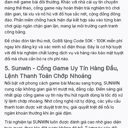
đam mê game bài đổi thưởng. Khác với nhà cái uy tín chuyên
mảng thể thao, cổng game này hoàn thiện trải nghiệm trò chơi
dân gian, tài xỉu và nổ hũ với đồ họa sắc nét, cộng đồng đông
đảo. Phần mềm chống hack hiện đại kết hợp sâu vào từng bàn
chơi giúp ngăn chặn gian lận, mang lại môi trường cạnh tranh
công bằng.
Để chào đón tân thủ mới, Go88 tặng Code 50K - 100K miễn phí
ngay khi đăng ký và xác minh số điện thoại. Đây là cơ hội tuyệt
vời để trải nghiệm chất lượng dịch vụ và hàng rào bảo mật tuyệt
đối mà chưa cần bỏ ra chi phí nào.
5. Sunwin - Cổng Game Uy Tín Hàng Đầu,
Lệnh Thanh Toán Chớp Nhoáng
Nổi bật với phong cách game bài Macau sang trọng, SUNWIN
cung cấp không gian giải trí mượt mà, đẳng cấp. Điểm sáng giá
nhất giúp cổng game uy tín này thu hút người dùng là tốc độ xử
lý lệnh chớp nhoáng. Nhờ công nghệ rút tự động, các yêu cầu
thanh toán được xét duyệt trơn tru, giải quyết triệt để nỗi lo
ngâm khoản thưởng khi ăn giải đậm.
Trải nghiệm tại SUNWIN luôn được đánh giá cao nhờ giao diện
trực quan, thao tác đặt cược không độ trễ. Tương tự các đối