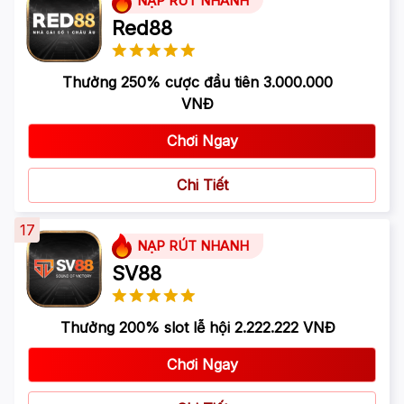
NẠP RÚT NHANH
Red88
Thưởng 250% cược đầu tiên 3.000.000
VNĐ
Chơi Ngay
Chi Tiết
17
NẠP RÚT NHANH
SV88
Thưởng 200% slot lễ hội 2.222.222 VNĐ
Chơi Ngay