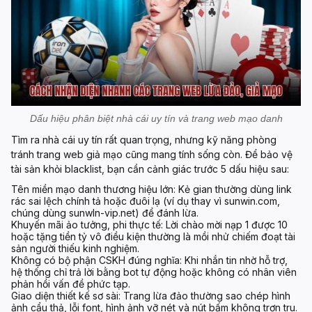
Dấu hiệu phân biệt nhà cái uy tín và trang web mạo danh
Tìm ra nhà cái uy tín rất quan trọng, nhưng kỹ năng phòng
tránh trang web giả mạo cũng mang tính sống còn. Để bảo vệ
tài sản khỏi blacklist, bạn cần cảnh giác trước 5 dấu hiệu sau:
Tên miền mạo danh thương hiệu lớn: Kẻ gian thường dùng link
rác sai lệch chính tả hoặc đuôi lạ (ví dụ thay vì sunwin.com,
chúng dùng sunwln-vip.net) để đánh lừa.
Khuyến mãi ảo tưởng, phi thực tế: Lời chào mời nạp 1 được 10
hoặc tặng tiền tỷ vô điều kiện thường là mồi nhử chiếm đoạt tài
sản người thiếu kinh nghiệm.
Không có bộ phận CSKH đúng nghĩa: Khi nhắn tin nhờ hỗ trợ,
hệ thống chỉ trả lời bằng bot tự động hoặc không có nhân viên
phản hồi vấn đề phức tạp.
Giao diện thiết kế sơ sài: Trang lừa đảo thường sao chép hình
ảnh cẩu thả, lỗi font, hình ảnh vỡ nét và nút bấm không trơn tru.