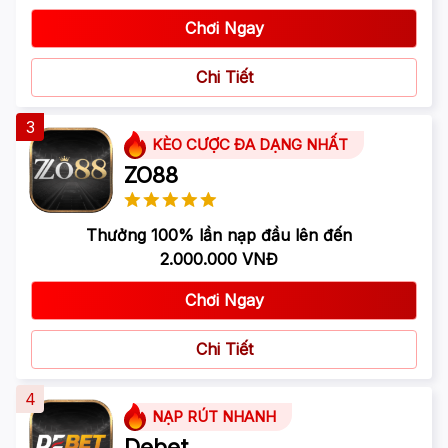
Chơi Ngay
Chi Tiết
3
KÈO CƯỢC ĐA DẠNG NHẤT
ZO88
Thưởng 100% lần nạp đầu lên đến
2.000.000 VNĐ
Chơi Ngay
Chi Tiết
4
NẠP RÚT NHANH
Debet