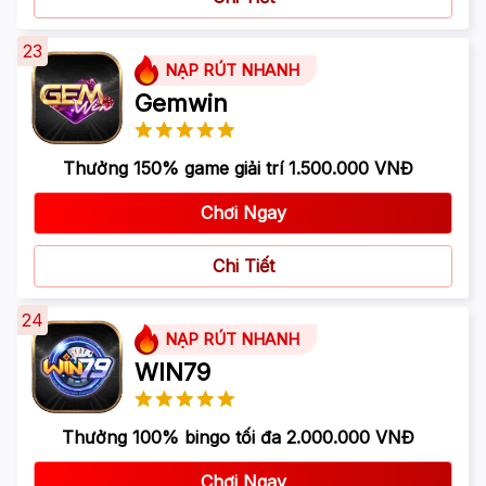
23
NẠP RÚT NHANH
Gemwin
Thưởng 150% game giải trí 1.500.000 VNĐ
Chơi Ngay
Chi Tiết
24
NẠP RÚT NHANH
WIN79
Thưởng 100% bingo tối đa 2.000.000 VNĐ
Chơi Ngay