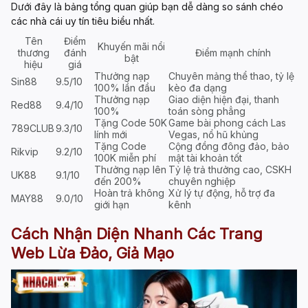
Dưới đây là bảng tổng quan giúp bạn dễ dàng so sánh chéo
các nhà cái uy tín tiêu biểu nhất.
Tên
Điểm
Khuyến mãi nổi
thương
đánh
Điểm mạnh chính
bật
hiệu
giá
Thưởng nạp
Chuyên mảng thể thao, tỷ lệ
Sin88
9.5/10
100% lần đầu
kèo đa dạng
Thưởng nạp
Giao diện hiện đại, thanh
Red88
9.4/10
100%
toán sòng phẳng
Tặng Code 50K
Game bài phong cách Las
789CLUB
9.3/10
lính mới
Vegas, nổ hũ khủng
Tặng Code
Cộng đồng đông đảo, bảo
Rikvip
9.2/10
100K miễn phí
mật tài khoản tốt
Thưởng nạp lên
Tỷ lệ trả thưởng cao, CSKH
UK88
9.1/10
đến 200%
chuyên nghiệp
Hoàn trả không
Xử lý tự động, hỗ trợ đa
MAY88
9.0/10
giới hạn
kênh
Cách Nhận Diện Nhanh Các Trang
Web Lừa Đảo, Giả Mạo