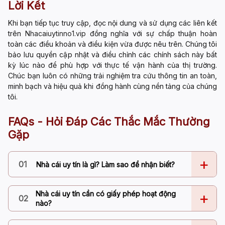
Lời Kết
Khi bạn tiếp tục truy cập, đọc nội dung và sử dụng các liên kết
trên
Nhacaiuytinno1.vip
đồng nghĩa với sự chấp thuận hoàn
toàn các điều khoản và điều kiện vừa được nêu trên. Chúng tôi
bảo lưu quyền cập nhật và điều chỉnh các chính sách này bất
kỳ lúc nào để phù hợp với thực tế vận hành của thị trường.
Chúc bạn luôn có những trải nghiệm tra cứu thông tin an toàn,
minh bạch và hiệu quả khi đồng hành cùng nền tảng của chúng
tôi.
FAQs - Hỏi Đáp Các Thắc Mắc Thường
Gặp
+
01
Nhà cái uy tín là gì? Làm sao để nhận biết?
Nhà cái uy tín cần có giấy phép hoạt động
+
02
nào?