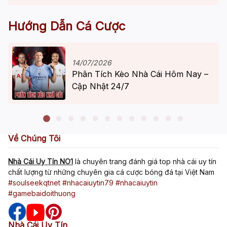
Hướng Dẫn Cá Cược
14/07/2026
Phân Tích Kèo Nhà Cái Hôm Nay –
Cập Nhật 24/7
Về Chúng Tôi
Nhà Cái Uy Tín NO1
là chuyên trang đánh giá top nhà cái uy tín
chất lượng từ những chuyên gia cá cược bóng đá tại Việt Nam
#soulseekqtnet
#nhacaiuytin79
#nhacaiuytin
#gamebaidoithuong
Nhà Cái Uy Tín