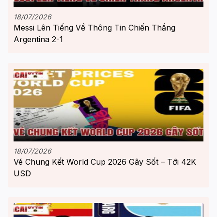
18/07/2026
Messi Lên Tiếng Về Thông Tin Chiến Thắng
Argentina 2-1
18/07/2026
Vé Chung Kết World Cup 2026 Gây Sốt – Tới 42K
USD