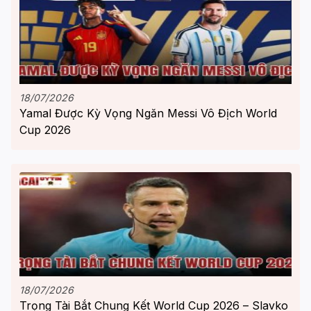
18/07/2026
Yamal Được Kỳ Vọng Ngăn Messi Vô Địch World
Cup 2026
18/07/2026
Trọng Tài Bắt Chung Kết World Cup 2026 – Slavko