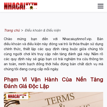
>
Trang chủ
Điều khoản & Điều kiện
Chào mừng bạn đến với Nhacaiuytinno1.vip. Bản
điều khoản và điều kiện
này đóng vai trò là thỏa thuận sử dụng
chính thức, thiết lập các quy định ràng buộc giữa chúng tôi
cùng người chơi khi truy cập nền tảng đánh giá này. Nắm rõ
các quy định này sẽ giúp bạn có trải nghiệm tra cứu thông tin
an toàn, minh bạch đồng thời hiểu đúng bản chất dịch vụ mà
chúng tôi đang cung cấp mỗi ngày.
Phạm Vi Vận Hành Của Nền Tảng
Đánh Giá Độc Lập